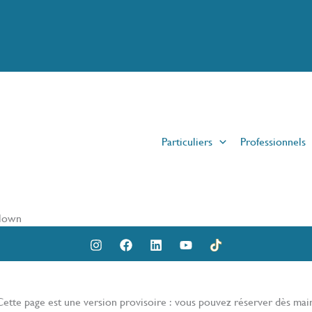
Particuliers
Professionnels
clown
ette page est une version provisoire : vous pouvez réserver dès mai