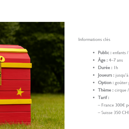
Informations clés
Public :
enfants /
Âge :
4–7 ans
Durée :
1h
Joueurs :
jusqu’à
Option :
goûter 
Thème :
cirque 
Tarif :
– France 300€ po
– Suisse 350 CH