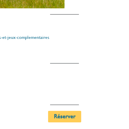
es-et-jeux-complementaires
Réserver